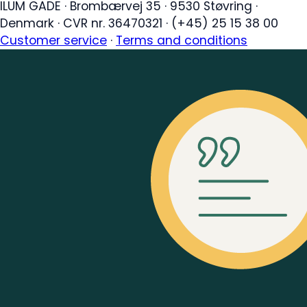
ILUM GADE
·
Brombærvej 35
·
9530 Støvring
·
Denmark
·
CVR nr. 36470321
·
(+45) 25 15 38 00
Customer service
·
Terms and conditions