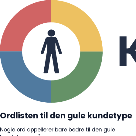
Ordlisten til den gule kundetype
Nogle ord appellerer bare bedre til den gule