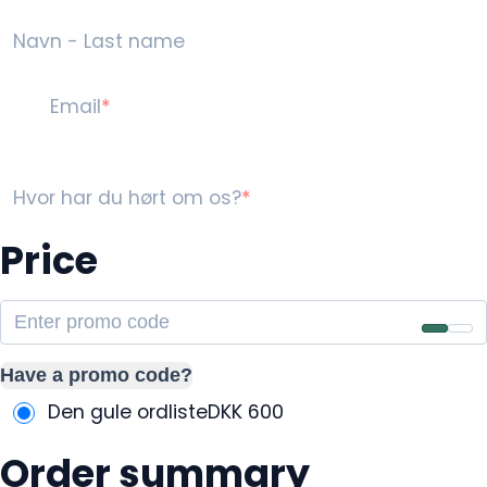
Navn - Last name
Email
Hvor har du hørt om os?
Price
Have a promo code?
Den gule ordliste
DKK
600
Order summary